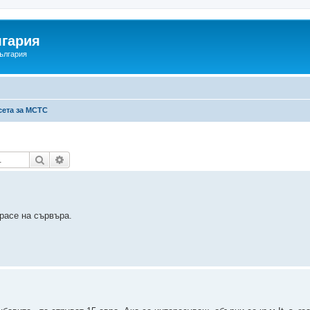
гария
ългария
сета за МСТС
Търсене
Разширено търсене
трасе на сървъра.