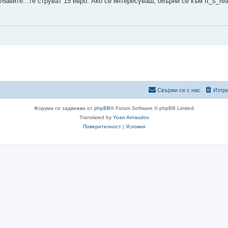
убавите...те струват 15 евро. Ако се интересуваш, обърни се към It_s_rea
Свържи се с нас
Изтри
Форума се задвижва от
phpBB
® Forum Software © phpBB Limited
Translated by
Yoan Arnaudov
Поверителност
|
Условия