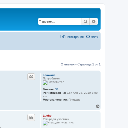
Търсене
Разширено търс
Регистрация
Влез
2 мнения • Страница
1
от
1
seawaus
Потребител
Мнения:
38
Регистриран на:
Сря Апр 28, 2010 7:50
am
Местоположение:
Пловдив
В
ъ
р
Lucho
н
Утвърден участник
е
т