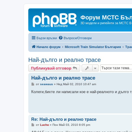
Форум МСТС Бъл
3D модели и рипейнти за МСТС Б
Бързи връзки
Въпроси/Отговори
Начало форум
Microsoft Train Simulator България
Тра
Най-дълго и реално трасе
Публикувай отговор
Най-дълго и реално трасе
М
от
seawaus
»
Нед Май 02, 2010 10:47 am
н
е
Колеги,бихте ли написали кое е най-реалното и дълго 
н
и
е
Re: Най-дълго и реално трасе
М
от
Lucho
»
Пон Май 03, 2010 8:05 pm
н
е