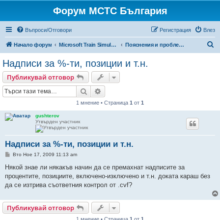
Форум МСТС България
Въпроси/Отговори
Регистрация
Влез
Т
Начало форум
Microsoft Train Simulator България
Пояснения и проблеми с МСТС
ъ
Надписи за %-ти, позиции и т.н.
р
Публикувай отговор
с
Търсене
Разширено търсене
е
1 мнение • Страница
1
от
1
н
е
gushterov
Утвърден участник
Надписи за %-ти, позиции и т.н.
М
Вто Ное 17, 2009 11:13 am
н
е
Някой знае ли някакъв начин да се премахнат надписите за
н
процентите, позициите, включено-изключено и т.н. доката караш без
и
е
да се изтрива съответния контрол от .cvf?
Публикувай отговор
1 мнение • Страница
1
от
1