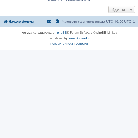
Иди на
Начало форум
Часовете са според зоната UTC+01:00 UTC+1
Форума се задвижва от
phpBB
® Forum Software © phpBB Limited
Translated by
Yoan Arnaudov
Поверителност
|
Условия