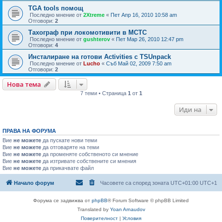
TGA tools помощ
Последно мнение от
2Xtreme
«
Пет Апр 16, 2010 10:58 am
Отговори:
2
Тахограф при локомотивити в МСТС
Последно мнение от
gushterov
«
Пет Мар 26, 2010 12:47 pm
Отговори:
4
Инсталиране на готови Activities с TSUnpack
Последно мнение от
Lucho
«
Съб Май 02, 2009 7:50 am
Отговори:
2
Нова тема
7 теми • Страница
1
от
1
Иди на
ПРАВА НА ФОРУМА
Вие
не можете
да пускате нови теми
Вие
не можете
да отговаряте на теми
Вие
не можете
да променяте собственото си мнение
Вие
не можете
да изтривате собствените си мнения
Вие
не можете
да прикачвате файл
Начало форум
Часовете са според зоната UTC+01:00 UTC+1
Форума се задвижва от
phpBB
® Forum Software © phpBB Limited
Translated by
Yoan Arnaudov
Поверителност
|
Условия