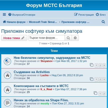
Форум МСТС България
Въпроси/Отговори
Регистрация
Влез
Т
Начало форум
Microsoft Train Simulator България
Приложен софтуер към симулатора
ъ
Приложен софтуер към симулатора
р
Търсене
Разширено търсен
Нова тема
с
7 теми • Страница
1
от
1
е
Теми
н
е
Нов безплатен симулатор, надграждане на МСТС
Последно мнение от
Stoyanov
«
Сря Фев 08, 2017 1:32 pm
Отговори:
37
1
2
3
Създаване на Activities
Последно мнение от
Lucho
«
Нед Сеп 09, 2012 8:18 pm
Отговори:
34
1
2
3
Композиране на съставите в МСТС
Последно мнение от
It_s_Real
«
Сря Мар 07, 2012 7:38 pm
Отговори:
29
1
2
Начин за обработка на Shape Files.
Последно мнение от
mostly
«
Пон Юни 27, 2011 3:31 pm
Отговори:
14