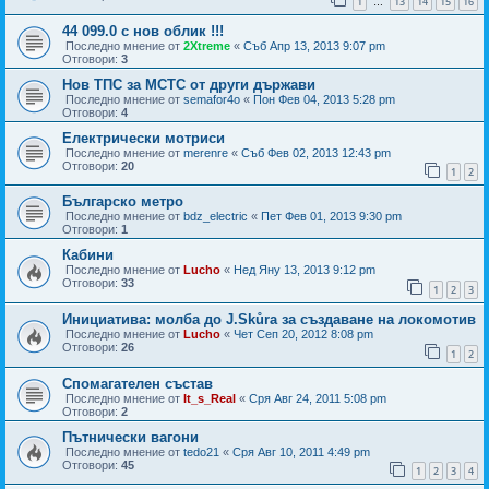
1
13
14
15
16
…
44 099.0 с нов облик !!!
Последно мнение от
2Xtreme
«
Съб Апр 13, 2013 9:07 pm
Отговори:
3
Нов ТПС за МСТС от други държави
Последно мнение от
semafor4o
«
Пон Фев 04, 2013 5:28 pm
Отговори:
4
Електрически мотриси
Последно мнение от
merenre
«
Съб Фев 02, 2013 12:43 pm
Отговори:
20
1
2
Българско метро
Последно мнение от
bdz_electric
«
Пет Фев 01, 2013 9:30 pm
Отговори:
1
Кабини
Последно мнение от
Lucho
«
Нед Яну 13, 2013 9:12 pm
Отговори:
33
1
2
3
Инициатива: молба до J.Skůra за създаване на локомотив
Последно мнение от
Lucho
«
Чет Сеп 20, 2012 8:08 pm
Отговори:
26
1
2
Спомагателен състав
Последно мнение от
It_s_Real
«
Сря Авг 24, 2011 5:08 pm
Отговори:
2
Пътнически вагони
Последно мнение от
tedo21
«
Сря Авг 10, 2011 4:49 pm
Отговори:
45
1
2
3
4