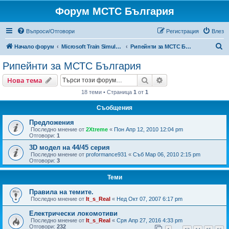
Форум МСТС България
Въпроси/Отговори
Регистрация
Влез
Т
Начало форум
Microsoft Train Simulator България
Рипейнти за МСТС България
ъ
Рипейнти за МСТС България
р
Търсене
Разширено търсен
Нова тема
с
18 теми • Страница
1
от
1
е
Съобщения
н
е
Предложения
Последно мнение от
2Xtreme
«
Пон Апр 12, 2010 12:04 pm
Отговори:
1
3D модел на 44/45 серия
Последно мнение от
proformance931
«
Съб Мар 06, 2010 2:15 pm
Отговори:
3
Теми
Правила на темите.
Последно мнение от
It_s_Real
«
Нед Окт 07, 2007 6:17 pm
Електрически локомотиви
Последно мнение от
It_s_Real
«
Сря Апр 27, 2016 4:33 pm
Отговори:
232