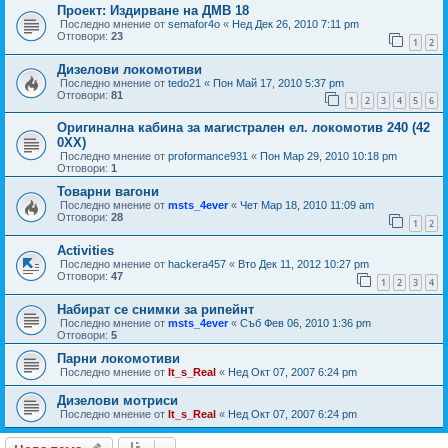
Проект: Издирване на ДМВ 18
Последно мнение от
semafor4o
«
Нед Дек 26, 2010 7:11 pm
Отговори:
23
1
2
Дизелови локомотиви
Последно мнение от
tedo21
«
Пон Май 17, 2010 5:37 pm
Отговори:
81
1
2
3
4
5
6
Оригинална кабина за магистрален ел. локомотив 240 (42
0ХХ)
Последно мнение от
proformance931
«
Пон Мар 29, 2010 10:18 pm
Отговори:
1
Товарни вагони
Последно мнение от
msts_4ever
«
Чет Мар 18, 2010 11:09 am
Отговори:
28
1
2
Activities
Последно мнение от
hackera457
«
Вто Дек 11, 2012 10:27 pm
Отговори:
47
1
2
3
4
Набират се снимки за рипейнт
Последно мнение от
msts_4ever
«
Съб Фев 06, 2010 1:36 pm
Отговори:
5
Парни локомотиви
Последно мнение от
It_s_Real
«
Нед Окт 07, 2007 6:24 pm
Дизелови мотриси
Последно мнение от
It_s_Real
«
Нед Окт 07, 2007 6:24 pm