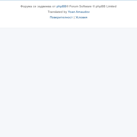
Форума се задвижва от
phpBB
® Forum Software © phpBB Limited
Translated by
Yoan Arnaudov
Поверителност
|
Условия