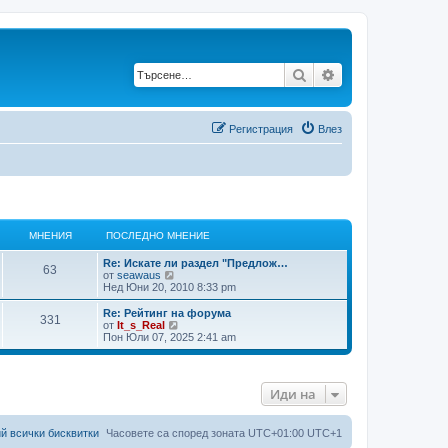
Търсене
Разширено търс
Регистрация
Влез
МНЕНИЯ
ПОСЛЕДНО МНЕНИЕ
Re: Искате ли раздел "Предлож…
М
63
П
П
от
seawaus
о
р
Нед Юни 20, 2010 8:33 pm
н
с
е
л
г
Re: Рейтинг на форума
М
331
е
е
л
П
П
от
It_s_Real
д
е
о
р
Пон Юли 07, 2025 2:41 am
н
н
н
ж
с
е
о
д
л
г
е
м
а
и
е
л
н
п
д
е
Иди на
е
о
н
н
ж
я
н
с
о
д
и
л
м
а
и
е
е
н
п
й всички бисквитки
Часовете са според зоната UTC+01:00 UTC+1
д
е
о