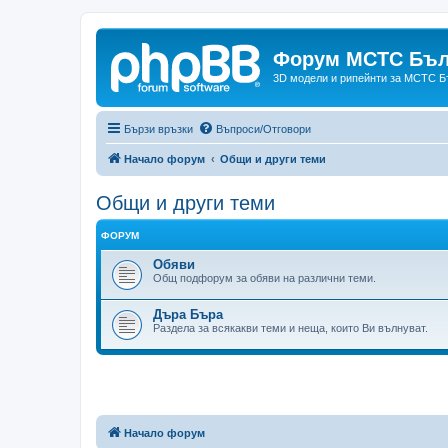
Форум МСТС Бъл
3D модели и рипейнти за МСТС Б
Бързи връзки
Въпроси/Отговори
Начало форум
Общи и други теми
Общи и други теми
ФОРУМ
Обяви
Общ подфорум за обяви на различни теми.
Дъра Бъра
Раздела за всякакви теми и неща, които Ви вълнуват.
Начало форум