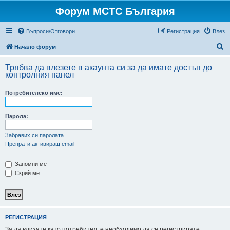
Форум МСТС България
Въпроси/Отговори
Регистрация
Влез
Т
Начало форум
ъ
Трябва да влезете в акаунта си за да имате достъп до
р
контролния панел
с
Потребителско име:
е
н
Парола:
е
Забравих си паролата
Препрати активиращ email
Запомни ме
Скрий ме
РЕГИСТРАЦИЯ
За да влизате като потребител, е необходимо да се регистрирате.