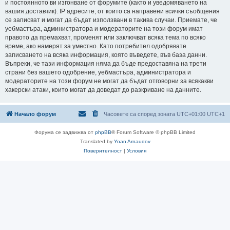
и постоянното ви изгонване от форумите (както и уведомяването на
вашия доставчик). IP адресите, от които са направени всички съобщения
се записват и могат да бъдат използвани в такива случаи. Приемате, че
уебмастъра, администратора и модераторите на този форум имат
правото да премахват, променят или заключват всяка тема по всяко
време, ако намерят за уместно. Като потребител одобрявате
записването на всяка информация, която въведете, във база данни.
Въпреки, че тази информация няма да бъде предоставяна на трети
страни без вашето одобрение, уебмастъра, администратора и
модераторите на този форум не могат да бъдат отговорни за всякакви
хакерски атаки, които могат да доведат до разкриване на данните.
Начало форум
Часовете са според зоната UTC+01:00 UTC+1
Форума се задвижва от
phpBB
® Forum Software © phpBB Limited
Translated by
Yoan Arnaudov
Поверителност
|
Условия