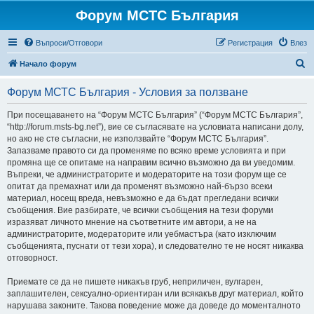
Форум МСТС България
Въпроси/Отговори
Регистрация
Влез
Т
Начало форум
ъ
Форум МСТС България - Условия за ползване
р
с
При посещаването на “Форум МСТС България” (“Форум МСТС България”,
“http://forum.msts-bg.net”), вие се съгласявате на условиата написани долу,
е
но ако не сте съгласни, не използвайте “Форум МСТС България”.
н
Запазваме правото си да променяме по всяко време условията и при
промяна ще се опитаме на направим всично възможно да ви уведомим.
е
Въпреки, че администраторите и модераторите на този форум ще се
опитат да премахнат или да променят възможно най-бързо всеки
материал, носещ вреда, невъзможно е да бъдат прегледани всички
съобщения. Вие разбирате, че всички съобщения на тези форуми
изразяват личното мнение на съответните им автори, а не на
администраторите, модераторите или уебмастъра (като изключим
съобщенията, пуснати от тези хора), и следователно те не носят никаква
отговорност.
Приемате се да не пишете никакъв груб, неприличен, вулгарен,
заплашителен, сексуално-ориентиран или всякакъв друг материал, който
нарушава законите. Такова поведение може да доведе до моменталното