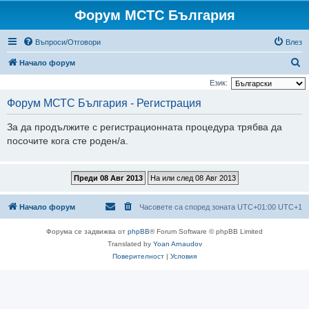
Форум МСТС България
Въпроси/Отговори
Влез
Т
Начало форум
ъ
Език:
р
Форум МСТС България - Регистрация
с
За да продължите с регистрационната процедура трябва да
е
посочите кога сте роден/а.
н
е
Начало форум
Часовете са според зоната UTC+01:00 UTC+1
Форума се задвижва от
phpBB
® Forum Software © phpBB Limited
Translated by
Yoan Arnaudov
Поверителност
|
Условия