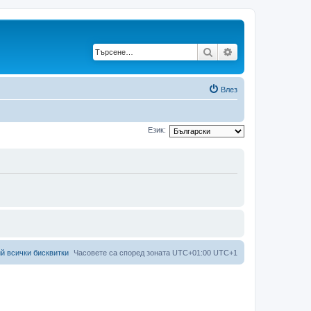
Търсене
Разширено търс
Влез
Език:
й всички бисквитки
Часовете са според зоната UTC+01:00 UTC+1