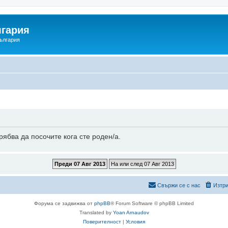
гария
ългария
ябва да посочите кога сте роден/а.
Свържи се с нас
Изтри
Форума се задвижва от
phpBB
® Forum Software © phpBB Limited
Translated by
Yoan Arnaudov
Поверителност
|
Условия