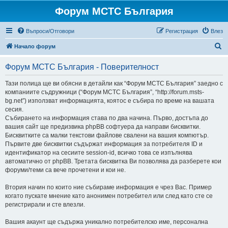
Форум МСТС България
Въпроси/Отговори
Регистрация
Влез
Т
Начало форум
ъ
Форум МСТС България - Поверителност
р
с
Тази полица ще ви обясни в детайли как “Форум МСТС България” заедно с
компаниите съдружници (“Форум МСТС България”, “http://forum.msts-
е
bg.net”) използват информацията, коятос е събира по време на вашата
н
сесия.
Събирането на информация става по два начина. Първо, достъпа до
е
вашия сайт ще предизвика phpBB софтуера да направи бисквитки.
Бисквитките са малки текстови файлове свалени на вашия компютър.
Първите две бисквитки съдържат информация за потребителя ID и
идентификатор на сесиите session-id, всичко това се изпълнява
автоматично от phpBB. Третата бисквитка Ви позволява да разберете кои
форуми/теми са вече прочетени и кои не.
Втория начин по които ние събираме информация е чрез Вас. Пример
когато пускате мнение като анонимен потребител или след като сте се
регистрирали и сте влезли.
Вашия акаунт ще съдържа уникално потребителско име, персонална