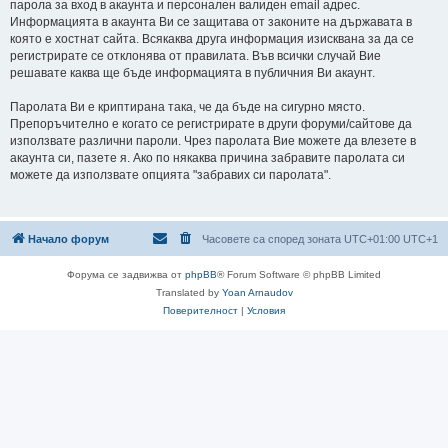
парола за вход в акаунта и персонален валиден email адрес.
Информацията в акаунта Ви се защитава от законите на държавата в
която е хостнат сайта. Всякаква друга информация изисквана за да се
регистрирате се отклонява от правилата. Във всички случай Вие
решавате каква ще бъде информацията в публичния Ви акаунт.
Паролата Ви е криптирана така, че да бъде на сигурно място.
Препоръчително е когато се регистрирате в други форуми/сайтове да
използвате различни пароли. Чрез паролата Вие можете да влезете в
акаунта си, пазете я. Ако по някаква причина забравите паролата си
можете да използвате опцията "забравих си паролата".
Начало форум
Часовете са според зоната UTC+01:00 UTC+1
Форума се задвижва от
phpBB
® Forum Software © phpBB Limited
Translated by
Yoan Arnaudov
Поверителност
|
Условия