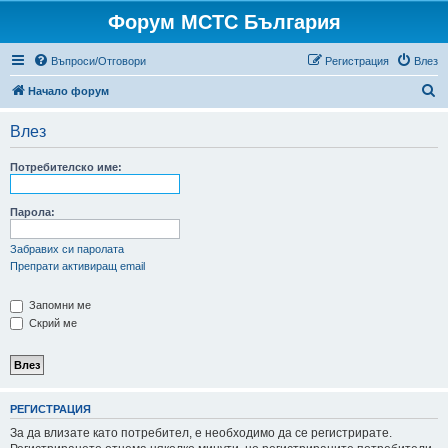
Форум МСТС България
Въпроси/Отговори
Регистрация
Влез
Т
Начало форум
ъ
Влез
р
с
Потребителско име:
е
н
Парола:
е
Забравих си паролата
Препрати активиращ email
Запомни ме
Скрий ме
РЕГИСТРАЦИЯ
За да влизате като потребител, е необходимо да се регистрирате.