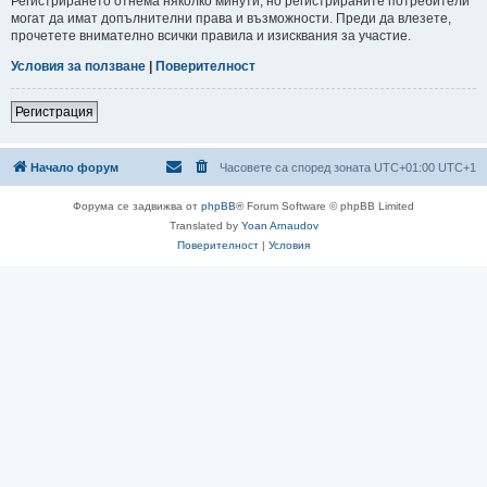
Регистрирането отнема няколко минути, но регистрираните потребители
могат да имат допълнителни права и възможности. Преди да влезете,
прочетете внимателно всички правила и изисквания за участие.
Условия за ползване
|
Поверителност
Регистрация
Начало форум
Часовете са според зоната UTC+01:00 UTC+1
Форума се задвижва от
phpBB
® Forum Software © phpBB Limited
Translated by
Yoan Arnaudov
Поверителност
|
Условия