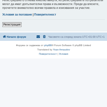
Регистрирането отнема няколко минути, но регистрираните потребители
могат да имат допълнителни права и възможности. Преди да влезете,
прочетете внимателно всички правила и изисквания за участие.
Условия за ползване
|
Поверителност
Регистрация
Начало форум
Часовете са според зоната UTC+01:00 UTC+1
Форума се задвижва от
phpBB
® Forum Software © phpBB Limited
Translated by
Yoan Arnaudov
Поверителност
|
Условия