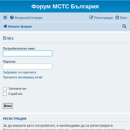
Форум МСТС България
Въпроси/Отговори
Регистрация
Влез
Т
Начало форум
ъ
Влез
р
с
Потребителско име:
е
н
Парола:
е
Забравих си паролата
Препрати активиращ email
Запомни ме
Скрий ме
РЕГИСТРАЦИЯ
За да влизате като потребител, е необходимо да се регистрирате.