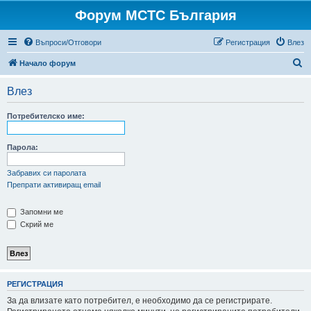
Форум МСТС България
Въпроси/Отговори
Регистрация
Влез
Т
Начало форум
ъ
Влез
р
с
Потребителско име:
е
н
Парола:
е
Забравих си паролата
Препрати активиращ email
Запомни ме
Скрий ме
РЕГИСТРАЦИЯ
За да влизате като потребител, е необходимо да се регистрирате.