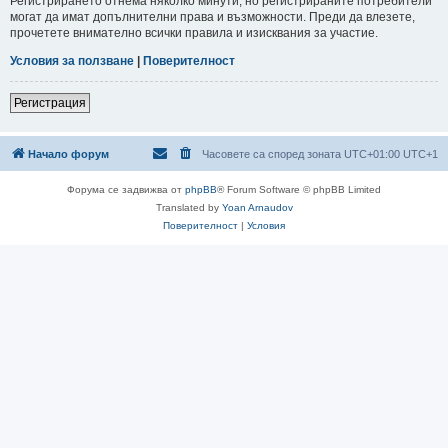
Регистрирането отнема няколко минути, но регистрираните потребители
могат да имат допълнителни права и възможности. Преди да влезете,
прочетете внимателно всички правила и изисквания за участие.
Условия за ползване
|
Поверителност
Регистрация
Начало форум
Часовете са според зоната UTC+01:00 UTC+1
Форума се задвижва от
phpBB
® Forum Software © phpBB Limited
Translated by
Yoan Arnaudov
Поверителност
|
Условия