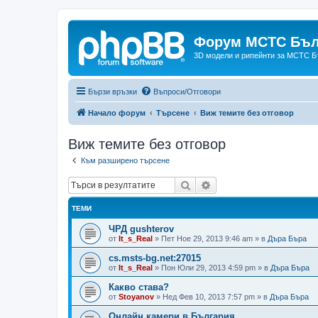
Форум МСТС Бъл
3D модели и рипейнти за МСТС Б
Бързи връзки
Въпроси/Отговори
Начало форум
Търсене
Виж темите без отговор
Виж темите без отговор
Към разширено търсене
Търсене
Разширено търсене
ТЕМИ
ЧРД gushterov
от
It_s_Real
»
Пет Ное 29, 2013 9:46 am
» в
Дъра Бъра
cs.msts-bg.net:27015
от
It_s_Real
»
Пон Юли 29, 2013 4:59 pm
» в
Дъра Бъра
Какво става?
от
Stoyanov
»
Нед Фев 10, 2013 7:57 pm
» в
Дъра Бъра
Онлайн камери в България