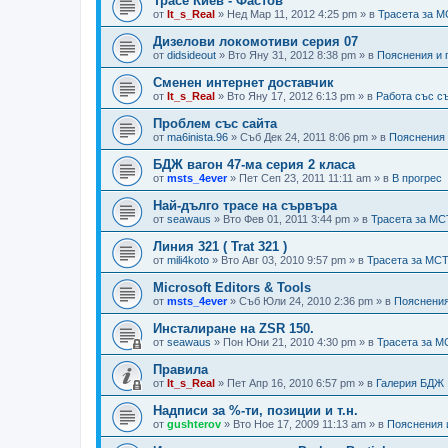
Трасе Киев - Фастов
от
It_s_Real
»
Нед Мар 11, 2012 4:25 pm
» в
Трасета за 
Дизелови локомотиви серия 07
от
didsideout
»
Вто Яну 31, 2012 8:38 pm
» в
Пояснения и
Сменен интернет доставчик
от
It_s_Real
»
Вто Яну 17, 2012 6:13 pm
» в
Работа със с
Проблем със сайта
от
ma6inista.96
»
Съб Дек 24, 2011 8:06 pm
» в
Пояснения
БДЖ вагон 47-ма серия 2 класа
от
msts_4ever
»
Пет Сеп 23, 2011 11:11 am
» в
В прогрес
Най-дълго трасе на сървъра
от
seawaus
»
Вто Фев 01, 2011 3:44 pm
» в
Трасета за М
Линия 321 ( Trat 321 )
от
mili4koto
»
Вто Авг 03, 2010 9:57 pm
» в
Трасета за МС
Microsoft Editors & Tools
от
msts_4ever
»
Съб Юли 24, 2010 2:36 pm
» в
Пояснения
Инсталиране на ZSR 150.
от
seawaus
»
Пон Юни 21, 2010 4:30 pm
» в
Трасета за 
Правила
от
It_s_Real
»
Пет Апр 16, 2010 6:57 pm
» в
Галерия БДЖ
Надписи за %-ти, позиции и т.н.
от
gushterov
»
Вто Ное 17, 2009 11:13 am
» в
Пояснения 