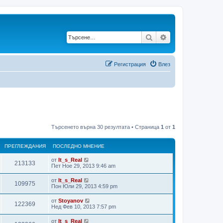
Търсене
Разширено търс
Регистрация
Влез
Търсенето върна 30 резултата • Страница
1
от
1
ПРЕГЛЕЖДАНИЯ
ПОСЛЕДНО МНЕНИЕ
от
It_s_Real
П
213133
П
Пет Ное 29, 2013 9:46 am
о
р
с
от
It_s_Real
П
109975
л
П
Пон Юли 29, 2013 4:59 pm
е
е
о
д
р
с
от
Stoyanov
г
н
П
122369
л
П
Нед Фев 10, 2013 7:57 pm
о
е
е
о
м
л
д
р
с
н
от
It_s_Real
г
н