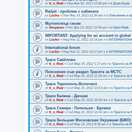
от
It_s_Real
»
Нед Фев 03, 2013 12:09 pm
» в
Дъра Бъра
Railjet - проблем с кабината
от
Lucho
»
Пон Яну 14, 2013 11:39 am
» в
Пояснения и п
Мултиплеър сесии
от
Stoyanov
»
Пет Дек 14, 2012 10:39 pm
» в
Open Rails
IMPORTANT: Applying for an account in global 
от
Lucho
»
Нед Ное 11, 2012 10:19 pm
» в
INTERNATION
International forum
от
Lucho
»
Нед Ное 11, 2012 10:07 pm
» в
INTERNATION
Трасе Савёлово
от
It_s_Real
»
Съб Мар 24, 2012 1:37 pm
» в
Трасета за 
Пояснение към раздел Трасета за МСТС
от
It_s_Real
»
Съб Мар 24, 2012 11:09 am
» в
Трасета за
Трасе Тернополь-Волочиск
от
It_s_Real
»
Съб Мар 24, 2012 10:53 am
» в
Трасета за
Трасе Калина - Дачная
от
It_s_Real
»
Съб Мар 24, 2012 10:50 am
» в
Трасета за
Трасе Сквира - Попельня - Бровки
от
It_s_Real
»
Съб Мар 24, 2012 10:42 am
» в
Трасета за
Трасе Большая Московская Окружная (БМО)
от
It_s_Real
»
Съб Мар 24, 2012 9:39 am
» в
Трасета за 