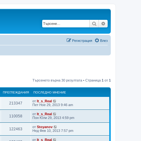
Търсене
Разширено търс
Регистрация
Влез
Търсенето върна 30 резултата • Страница
1
от
1
ПРЕГЛЕЖДАНИЯ
ПОСЛЕДНО МНЕНИЕ
от
It_s_Real
П
213347
П
Пет Ное 29, 2013 9:46 am
о
р
с
от
It_s_Real
П
110058
л
П
Пон Юли 29, 2013 4:59 pm
е
е
о
д
р
с
от
Stoyanov
г
н
П
122463
л
П
Нед Фев 10, 2013 7:57 pm
о
е
е
о
м
л
д
р
с
н
от
It_s_Real
г
н