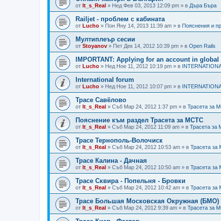
от
It_s_Real
»
Нед Фев 03, 2013 12:09 pm
» в
Дъра Бъра
Railjet - проблем с кабината
от
Lucho
»
Пон Яну 14, 2013 11:39 am
» в
Пояснения и п
Мултиплеър сесии
от
Stoyanov
»
Пет Дек 14, 2012 10:39 pm
» в
Open Rails
IMPORTANT: Applying for an account in global 
от
Lucho
»
Нед Ное 11, 2012 10:19 pm
» в
INTERNATION
International forum
от
Lucho
»
Нед Ное 11, 2012 10:07 pm
» в
INTERNATION
Трасе Савёлово
от
It_s_Real
»
Съб Мар 24, 2012 1:37 pm
» в
Трасета за 
Пояснение към раздел Трасета за МСТС
от
It_s_Real
»
Съб Мар 24, 2012 11:09 am
» в
Трасета за
Трасе Тернополь-Волочиск
от
It_s_Real
»
Съб Мар 24, 2012 10:53 am
» в
Трасета за
Трасе Калина - Дачная
от
It_s_Real
»
Съб Мар 24, 2012 10:50 am
» в
Трасета за
Трасе Сквира - Попельня - Бровки
от
It_s_Real
»
Съб Мар 24, 2012 10:42 am
» в
Трасета за
Трасе Большая Московская Окружная (БМО)
от
It_s_Real
»
Съб Мар 24, 2012 9:39 am
» в
Трасета за 