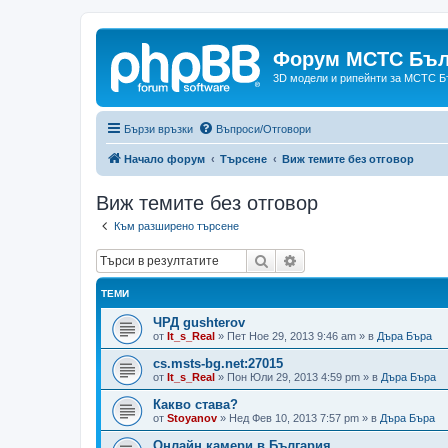
Форум МСТС Бъл
3D модели и рипейнти за МСТС Б
Бързи връзки
Въпроси/Отговори
Начало форум
Търсене
Виж темите без отговор
Виж темите без отговор
Към разширено търсене
Търсене
Разширено търсене
ТЕМИ
ЧРД gushterov
от
It_s_Real
»
Пет Ное 29, 2013 9:46 am
» в
Дъра Бъра
cs.msts-bg.net:27015
от
It_s_Real
»
Пон Юли 29, 2013 4:59 pm
» в
Дъра Бъра
Какво става?
от
Stoyanov
»
Нед Фев 10, 2013 7:57 pm
» в
Дъра Бъра
Онлайн камери в България