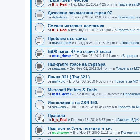
Трасе Киев - Фастов
от
It_s_Real
»
Нед Мар 11, 2012 4:25 pm
» в
Трасета за 
Дизелови локомотиви серия 07
от
didsideout
»
Вто Яну 31, 2012 8:38 pm
» в
Пояснения и
Сменен интернет доставчик
от
It_s_Real
»
Вто Яну 17, 2012 6:13 pm
» в
Работа със с
Проблем със сайта
от
ma6inista.96
»
Съб Дек 24, 2011 8:06 pm
» в
Пояснения
БДЖ вагон 47-ма серия 2 класа
от
msts_4ever
»
Пет Сеп 23, 2011 11:11 am
» в
В прогрес
Най-дълго трасе на сървъра
от
seawaus
»
Вто Фев 01, 2011 3:44 pm
» в
Трасета за М
Линия 321 ( Trat 321 )
от
mili4koto
»
Вто Авг 03, 2010 9:57 pm
» в
Трасета за МС
Microsoft Editors & Tools
от
msts_4ever
»
Съб Юли 24, 2010 2:36 pm
» в
Пояснения
Инсталиране на ZSR 150.
от
seawaus
»
Пон Юни 21, 2010 4:30 pm
» в
Трасета за 
Правила
от
It_s_Real
»
Пет Апр 16, 2010 6:57 pm
» в
Галерия БДЖ
Надписи за %-ти, позиции и т.н.
от
gushterov
»
Вто Ное 17, 2009 11:13 am
» в
Пояснения 