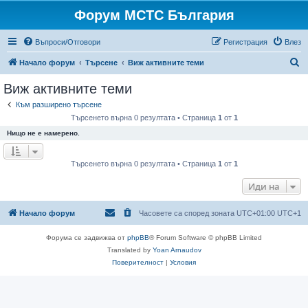
Форум МСТС България
Въпроси/Отговори
Регистрация
Влез
Т
Начало форум
Търсене
Виж активните теми
ъ
Виж активните теми
р
Към разширено търсене
с
Търсенето върна 0 резултата • Страница
1
от
1
е
Нищо не е намерено.
н
е
Търсенето върна 0 резултата • Страница
1
от
1
Иди на
Начало форум
Часовете са според зоната UTC+01:00 UTC+1
Форума се задвижва от
phpBB
® Forum Software © phpBB Limited
Translated by
Yoan Arnaudov
Поверителност
|
Условия