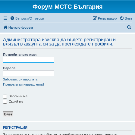
Форум МСТС България
Въпроси/Отговори
Регистрация
Влез
Т
Начало форум
ъ
Администратора изисква да бъдете регистриран и
р
влязъл в акаунта си за да преглеждате профили.
с
Потребителско име:
е
н
Парола:
е
Забравих си паролата
Препрати активиращ email
Запомни ме
Скрий ме
РЕГИСТРАЦИЯ
За да влизате като потребител, е необходимо да се регистрирате.