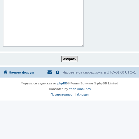
Начало форум
Часовете са според зоната UTC+01:00 UTC+1
Форума се задвижва от
phpBB
® Forum Software © phpBB Limited
Translated by
Yoan Arnaudov
Поверителност
|
Условия