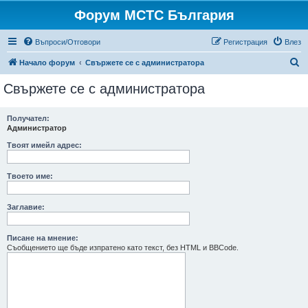
Форум МСТС България
Въпроси/Отговори
Регистрация
Влез
Т
Начало форум
Свържете се с администратора
ъ
Свържете се с администратора
р
с
Получател:
Администратор
е
н
Твоят имейл адрес:
е
Твоето име:
Заглавие:
Писане на мнение:
Съобщението ще бъде изпратено като текст, без HTML и BBCode.