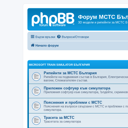
Форум МСТС Бъл
3D модели и рипейнти за МСТС Б
Бързи връзки
Въпроси/Отговори
Начало форум
MICROSOFT TRAIN SIMULATOR БЪЛГАРИЯ
Рипейнти за МСТС България
Рипейнти на подвижния състав в България, Електрически
вагони, Спомагателен състав.
Приложен софтуер към симулатора
Приложния софтуер към симулатора, Ъпдейти, скриинов
Пояснения и проблеми с МСТС
Пояснения на въпроси свързани с МСТС и проблеми с по
симулатора.
Трасета за МСТС
Трасетата за симулатора