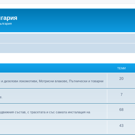
гария
ългария
ТЕМИ
Т
20
 и дизелови локомотиви, Мотрисни влакове, Пътнически и товарни
е
м
Т
7
е.
и
е
Т
68
м
движния състав, с трасетата и със самата инсталация на
е
и
м
Т
43
и
е