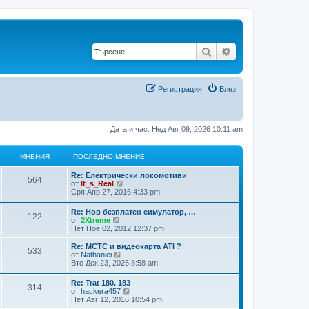
Търсене
Разширено търс
Регистрация
Влез
Дата и час: Нед Авг 09, 2026 10:11 am
МНЕНИЯ
ПОСЛЕДНО МНЕНИЕ
Re: Електрически локомотиви
М
564
П
П
от
It_s_Real
о
р
Сря Апр 27, 2016 4:33 pm
н
с
е
л
г
Re: Нов безплатен симулатор, …
е
М
122
е
л
П
П
от
2Xtreme
д
е
о
р
Пет Ное 02, 2012 12:37 pm
н
н
ж
н
с
е
о
д
л
г
Re: МСТС и видеокарта ATI ?
м
а
М
533
и
е
е
л
П
П
от
Nathaniei
н
п
д
е
о
р
Вто Дек 23, 2025 8:58 am
е
о
н
я
н
н
ж
с
е
н
с
о
д
л
г
и
л
Re: Trat 180. 183
е
м
а
М
314
и
е
л
е
П
е
П
от
hackera457
н
п
д
е
о
д
р
Пет Авг 12, 2016 10:54 pm
е
о
н
н
ж
н
я
с
н
е