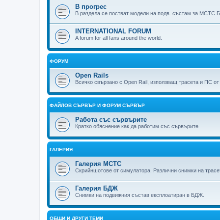
В прогрес
В раздела се постват модели на подв. състам за МСТС Б
INTERNATIONAL FORUM
A forum for all fans around the world.
ФОРУМ
Open Rails
Всичко свързано с Open Rail, използващ трасета и ПС о
ФАЙЛОВ СЪРВЪР И ФОРУМ СЪРВЪР
Работа със сървърите
Кратко обяснение как да работим със сървърите
ГАЛЕРИЯ
Галерия МСТС
Скрийншотове от симулатора. Различни снимки на трас
Галерия БДЖ
Снимки на подвижния състав експлоатиран в БДЖ.
ОБЩИ И ДРУГИ ТЕМИ