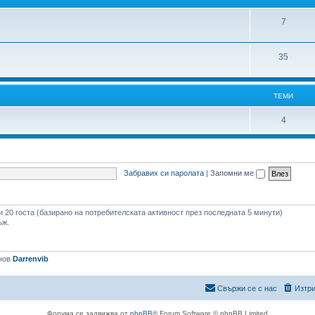
и
Т
7
е
Т
35
м
е
и
м
ТЕМИ
и
Т
4
е
м
Забравих си паролата
|
Запомни ме
и
 и 20 госта (базирано на потребителската активност през последната 5 минути)
ъж.
нов
Darrenvib
Свържи се с нас
Изтри
Форума се задвижва от
phpBB
® Forum Software © phpBB Limited